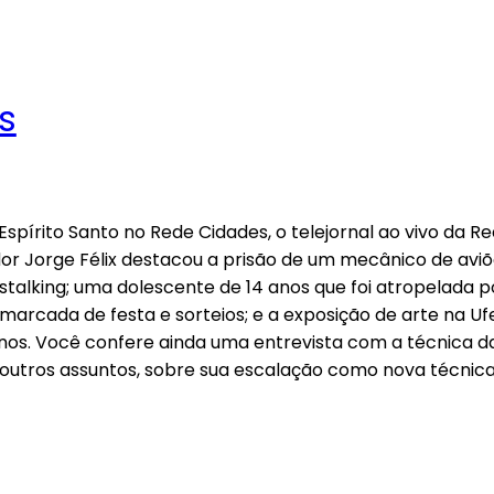
s
OM ROSE ANDRADE
Espírito Santo no Rede Cidades, o telejornal ao vivo da Re
or Jorge Félix destacou a prisão de um mecânico de aviõ
alking; uma dolescente de 14 anos que foi atropelada
arcada de festa e sorteios; e a exposição de arte na Uf
canos. Você confere ainda uma entrevista com a técnica d
 outros assuntos, sobre sua escalação como nova técnica 