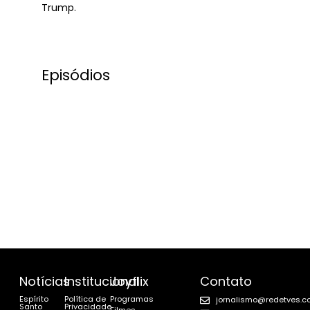
Trump.
Episódios
Notícias
Institucional
Joyflix
Contato
Espírito
Política de
Programas
jornalismo@redetves.c
Santo
Privacidade
Filmes