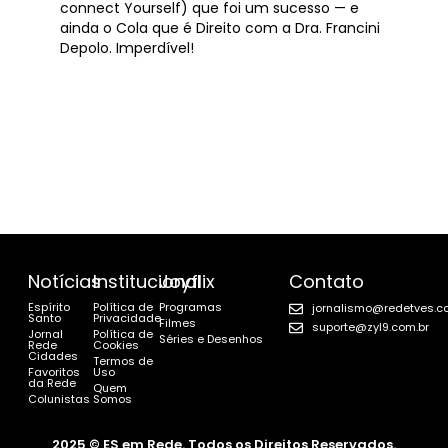
connect Yourself) que foi um sucesso — e
ainda o Cola que é Direito com a Dra. Francini
Depolo. Imperdível!
Notícias
Institucional
Joyflix
Contato
Espírito
Política de
Programas
jornalismo@redetves.c
Santo
Privacidade
Filmes
suporte@zyl9.com.br
Jornal
Política de
Séries e Desenhos
Rede
Cookies
Cidades
Termos de
Favoritos
Uso
da Rede
Quem
Colunistas
Somos
2025 © ES em Rede. Todos os Direitos Reservados.