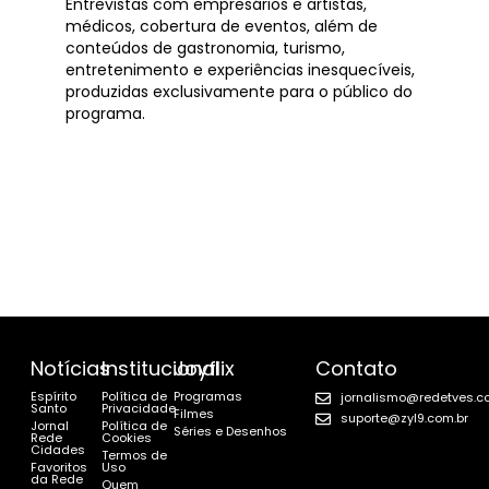
Entrevistas com empresários e artistas,
médicos, cobertura de eventos, além de
conteúdos de gastronomia, turismo,
entretenimento e experiências inesquecíveis,
produzidas exclusivamente para o público do
programa.
Notícias
Institucional
Joyflix
Contato
Espírito
Política de
Programas
jornalismo@redetves.c
Santo
Privacidade
Filmes
suporte@zyl9.com.br
Jornal
Política de
Séries e Desenhos
Rede
Cookies
Cidades
Termos de
Favoritos
Uso
da Rede
Quem