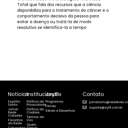
Tofoli que fala dos recursos que a ciência
disponibiliza para o tratamento do câncer e o
conportamento decisivo da pessoa para
evitar a doença ou tratá-la de modo
resolutivo se identifica-la a tempo
Notícias
Institucional
Joyflix
Contato
Espírito
Política de
Programas
jornalismo@redetves.c
Santo
Privacidade
Filmes
suporte@zyl9.com.br
Jornal
Política de
Séries e Desenhos
Rede
Cookies
Cidades
Termos de
Favoritos
Uso
da Rede
Quem
Colunistas
Somos