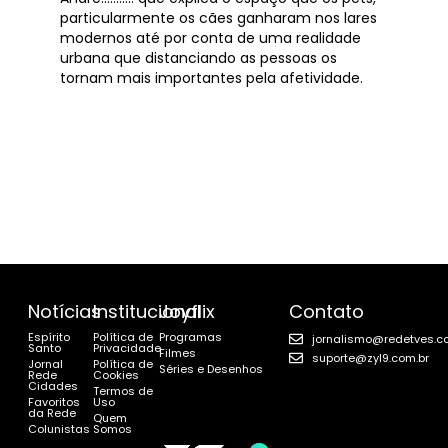
particularmente os cães ganharam nos lares
modernos até por conta de uma realidade
urbana que distanciando as pessoas os
tornam mais importantes pela afetividade.
Notícias
Institucional
Joyflix
Contato
Espírito
Política de
Programas
jornalismo@redetves.c
Santo
Privacidade
Filmes
suporte@zyl9.com.br
Jornal
Política de
Séries e Desenhos
Rede
Cookies
Cidades
Termos de
Favoritos
Uso
da Rede
Quem
Colunistas
Somos