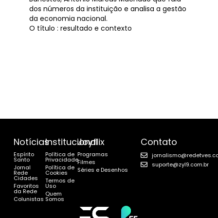
dos números da instituição e analisa a gestão
da economia nacional.
O título : resultado e contexto
Notícias
Institucional
Joyflix
Contato
Espírito
Política de
Programas
jornalismo@redetves.c
Santo
Privacidade
Filmes
suporte@zyl9.com.br
Jornal
Política de
Séries e Desenhos
Rede
Cookies
Cidades
Termos de
Favoritos
Uso
da Rede
Quem
Colunistas
Somos