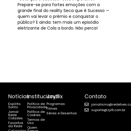
Prepare-se para fortes emoções com a
grande final do reality Seca que é Sucesso —
quem vai levar o prêmio e conquistar o
público? E ainda: tem mais um episódio
eletrizante de Cola a bordo. Não perca!
Notícias
Institucional
Joyflix
Contato
Espírito
Política de
Programas
jornalismo@redetves.c
Santo
Privacidade
Filmes
suporte@zyl9.com.br
Jornal
Política de
Séries e Desenhos
Rede
Cookies
Cidades
Termos de
Favoritos
Uso
da Rede
Quem
Colunistas
Somos