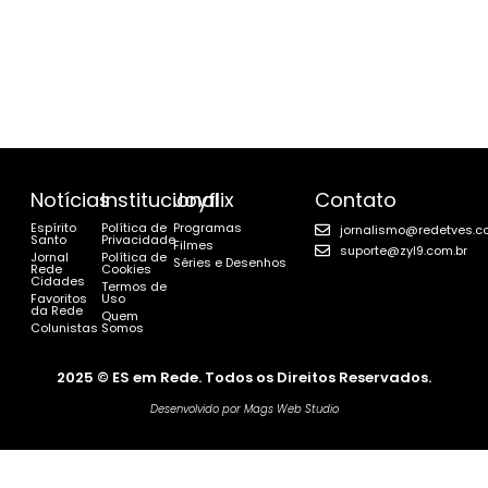
Notícias
Institucional
Joyflix
Contato
Espírito
Política de
Programas
jornalismo@redetves.c
Santo
Privacidade
Filmes
suporte@zyl9.com.br
Jornal
Política de
Séries e Desenhos
Rede
Cookies
Cidades
Termos de
Favoritos
Uso
da Rede
Quem
Colunistas
Somos
2025 © ES em Rede. Todos os Direitos Reservados.
Desenvolvido por Mags Web Studio