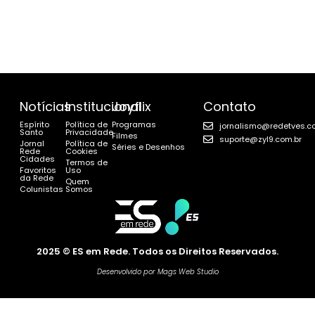
Notícias
Institucional
Joyflix
Contato
Espírito
Política de
Programas
jornalismo@redetves.c
Santo
Privacidade
Filmes
suporte@zyl9.com.br
Jornal
Política de
Séries e Desenhos
Rede
Cookies
Cidades
Termos de
Favoritos
Uso
da Rede
Quem
Colunistas
Somos
2025 © ES em Rede. Todos os Direitos Reservados.
Desenvolvido por Mags Web Studio