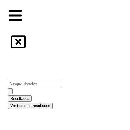
MENU
[pwa-install-button]
Agora
Você na TV
Notícias
Resultados
Ver todos os resultados