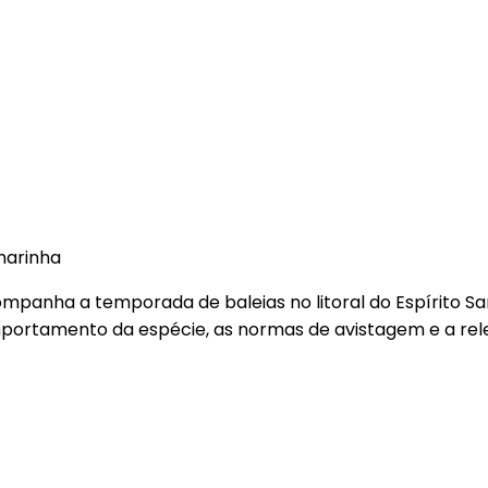
JoyFlix • Séries & Desenhos
Ao Vivo
marinha
mpanha a temporada de baleias no litoral do Espírito S
portamento da espécie, as normas de avistagem e a rel