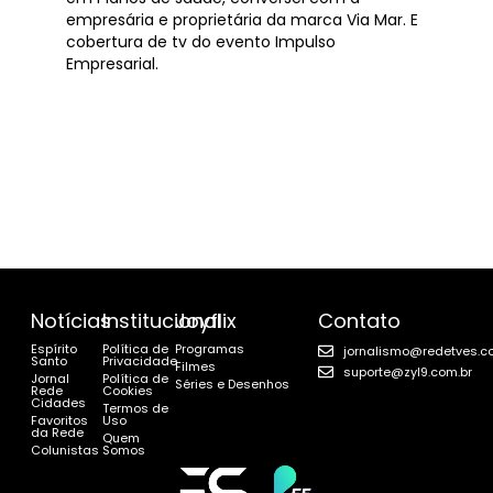
empresária e proprietária da marca Via Mar. E
cobertura de tv do evento Impulso
Empresarial.
Notícias
Institucional
Joyflix
Contato
Espírito
Política de
Programas
jornalismo@redetves.c
Santo
Privacidade
Filmes
suporte@zyl9.com.br
Jornal
Política de
Séries e Desenhos
Rede
Cookies
Cidades
Termos de
Favoritos
Uso
da Rede
Quem
Colunistas
Somos