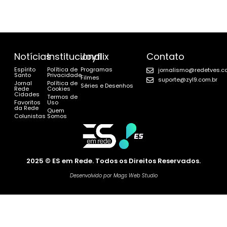
Notícias
Institucional
Joyflix
Contato
Espírito
Política de
Programas
jornalismo@redetves.c
Santo
Privacidade
Filmes
suporte@zyl9.com.br
Jornal
Política de
Séries e Desenhos
Rede
Cookies
Cidades
Termos de
Favoritos
Uso
da Rede
Quem
Colunistas
Somos
2025 © ES em Rede. Todos os Direitos Reservados.
Desenvolvido por Mags Web Studio