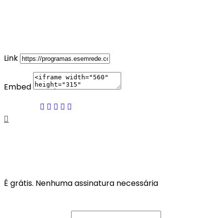
Compartilhe
Link
Embed
Share on
Acesse grátis!
Crie uma conta, é grátis!
É grátis. Nenhuma assinatura necessária
ou
E-mail ou usuário