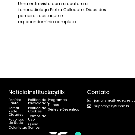
Uma entrevista com a doutora a
fonoaudióloga Pietra Collodete. Dicas dos
parceiros destaque e
expocondomínio completo
Notícias
Institucional
Joyflix
Contato
Espírito
Política de
Programas
jornalismo@redetves.c
Santo
Privacidade
Filmes
suporte@zyl9.com.br
Jornal
Política de
Séries e Desenhos
Rede
Cookies
Cidades
Termos de
Favoritos
Uso
da Rede
Quem
Colunistas
Somos