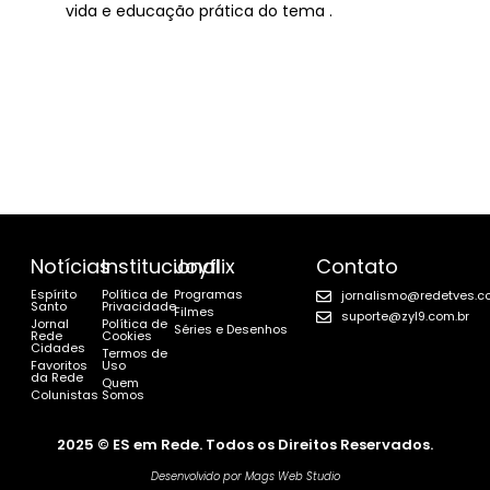
vida e educação prática do tema .
Notícias
Institucional
Joyflix
Contato
Espírito
Política de
Programas
jornalismo@redetves.c
Santo
Privacidade
Filmes
suporte@zyl9.com.br
Jornal
Política de
Séries e Desenhos
Rede
Cookies
Cidades
Termos de
Favoritos
Uso
da Rede
Quem
Colunistas
Somos
2025 © ES em Rede. Todos os Direitos Reservados.
Desenvolvido por Mags Web Studio