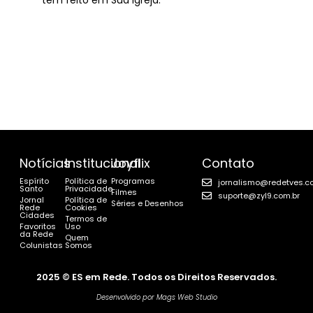
tem feito em Sua igreja.
Notícias
Institucional
Joyflix
Contato
Espírito
Política de
Programas
jornalismo@redetves.c
Santo
Privacidade
Filmes
suporte@zyl9.com.br
Jornal
Política de
Séries e Desenhos
Rede
Cookies
Cidades
Termos de
Favoritos
Uso
da Rede
Quem
Colunistas
Somos
2025 © ES em Rede. Todos os Direitos Reservados.
Desenvolvido por Mags Web Studio