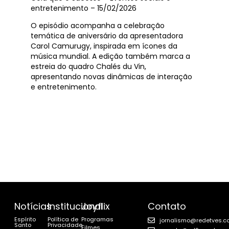
entretenimento – 15/02/2026
O episódio acompanha a celebração
temática de aniversário da apresentadora
Carol Camurugy, inspirada em ícones da
música mundial. A edição também marca a
estreia do quadro Chalés du Vin,
apresentando novas dinâmicas de interação
e entretenimento.
Notícias
Institucional
Joyflix
Contato
Espírito
Política de
Programas
jornalismo@redetves.c
Santo
Privacidade
Filmes