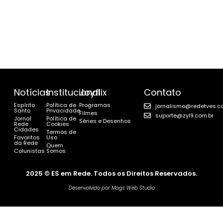
Notícias
Institucional
Joyflix
Contato
Espírito
Política de
Programas
jornalismo@redetves.c
Santo
Privacidade
Filmes
suporte@zyl9.com.br
Jornal
Política de
Séries e Desenhos
Rede
Cookies
Cidades
Termos de
Favoritos
Uso
da Rede
Quem
Colunistas
Somos
2025 © ES em Rede. Todos os Direitos Reservados.
Desenvolvido por Mags Web Studio