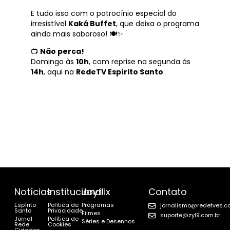
E tudo isso com o patrocínio especial do
irresistível
Kaká Buffet
, que deixa o programa
ainda mais saboroso! 🍽️✨
📺
Não perca!
Domingo às
10h
, com reprise na segunda às
14h
, aqui na
RedeTV Espírito Santo
.
Notícias
Institucional
Joyflix
Contato
Espírito
Política de
Programas
jornalismo@redetves.c
Santo
Privacidade
Filmes
suporte@zyl9.com.br
Jornal
Política de
Séries e Desenhos
Rede
Cookies
Cidades