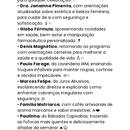
•
Dra. Janainna Pimenta
, com orientações
atualizadas sobre estética e beleza feminina,
para cuidar de si com segurança e
sofisticação. 💉✨
•
Globo Fórmula
, apresentando novidades
em saúde, bem-estar e manipulação
farmacêutica personalizada. 💊
•
Denis Magnético
, retornando ao programa
com orientações certeiras para melhorar a
saúde e a qualidade de vida. 💪✨
•
Paulo Farage
, da Lavanderia WM, ensinando
truques infalíveis para manter roupas, cortinas
e tecidos impecáveis. 🧼✨
•
Marcos Felipe
, da Juros Abusivos,
esclarecendo direitos e explicando como
enfrentar cobranças irregulares com
segurança. ⚖️
•
Família Matriarca
, com cafés artesanais de
aroma marcante e sabor irresistível. ☕❤️
•
Paulinha
, do Babados Capixabas, trazendo
as fofocas mais quentes e deliciosamente
afiadas da semana! 🔥😉