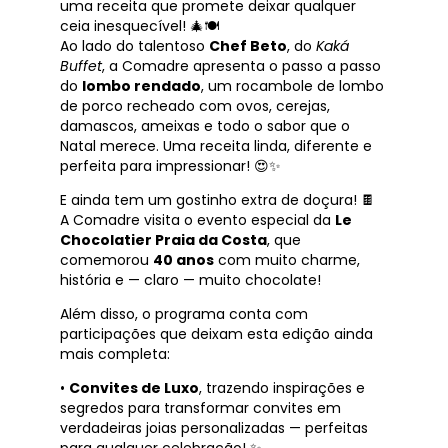
uma receita que promete deixar qualquer
ceia inesquecível! 🎄🍽️
Ao lado do talentoso
Chef Beto
, do
Kaká
Buffet
, a Comadre apresenta o passo a passo
do
lombo rendado
, um rocambole de lombo
de porco recheado com ovos, cerejas,
damascos, ameixas e todo o sabor que o
Natal merece. Uma receita linda, diferente e
perfeita para impressionar! 😍✨
E ainda tem um gostinho extra de doçura! 🍫
A Comadre visita o evento especial da
Le
Chocolatier Praia da Costa
, que
comemorou
40 anos
com muito charme,
história e — claro — muito chocolate!
Além disso, o programa conta com
participações que deixam esta edição ainda
mais completa:
•
Convites de Luxo
, trazendo inspirações e
segredos para transformar convites em
verdadeiras joias personalizadas — perfeitas
para qualquer celebração! ✨