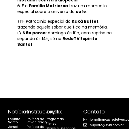
inovador contra a alopecia
.
☕ E a
Família Matriarca
traz um momento
especial sobre o universo do
café
.
🍴✨ Patrocínio especial do
Kaká Buffet
,
trazendo aquele sabor que fica na memória.
📺
Não perca:
domingo às 10h, com reprise na
segunda às 14h, só na
RedeTV Espírito
Santo!
Notícias
Institucional
Joyflix
Contato
Espírito
Política de
Programas
jornalismo@redetves.c
Santo
Privacidade
Filmes
suporte@zyl9.com.br
Jornal
Política de
Séries e Desenhos