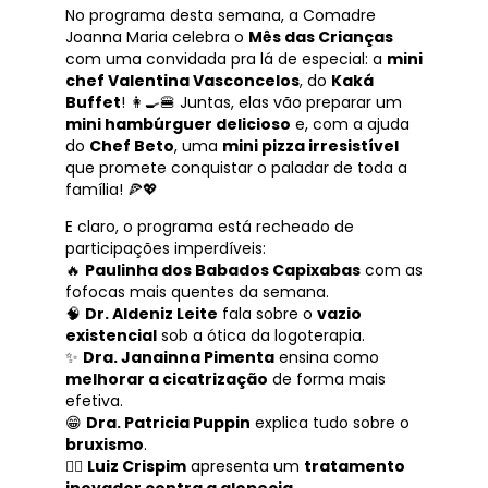
No programa desta semana, a Comadre
Joanna Maria celebra o
Mês das Crianças
com uma convidada pra lá de especial: a
mini
chef Valentina Vasconcelos
, do
Kaká
Buffet
! 👩‍🍳🍔 Juntas, elas vão preparar um
mini hambúrguer delicioso
e, com a ajuda
do
Chef Beto
, uma
mini pizza irresistível
que promete conquistar o paladar de toda a
família! 🍕💖
E claro, o programa está recheado de
participações imperdíveis:
🔥
Paulinha dos Babados Capixabas
com as
fofocas mais quentes da semana.
🧠
Dr. Aldeniz Leite
fala sobre o
vazio
existencial
sob a ótica da logoterapia.
✨
Dra. Janainna Pimenta
ensina como
melhorar a cicatrização
de forma mais
efetiva.
😁
Dra. Patricia Puppin
explica tudo sobre o
bruxismo
.
💇‍♂️
Luiz Crispim
apresenta um
tratamento